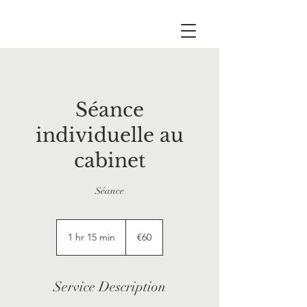
Séance
individuelle au
cabinet
Séance
60
euros
1 hr 15 min
1
€60
h
1
5
Service Description
m
i